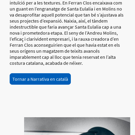
intuïció per a les textures. En Ferran Clos encaixava com
un guant en l’engranatge de Santa Eulalia i en Molins no
va desaprofitar aquell potencial que tan bé s’ajustava als
seus projectes d’expansió. Naixia, així, el tàndem
indestructible que faria avançar Santa Eulalia cap a una
nova i prometedora etapa. El seny de l’Andreu Molins,
l’eficaç i clarivident empresari, i la rauxa creadora d’en
Ferran Clos aconseguirien que el que havia estat en els
seus orígens un magatzem de teixits avancés
imparablement cap al lloc que tenia reservat en l’alta
costura catalana, acabada de néixer.
Tornar a Narrativa en català